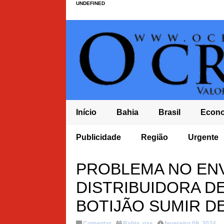
UNDEFINED
Início
Bahia
Brasil
Econ
ARIAS CASO
IDEB BAHIA FICA EM ÚLTIMO LUGAR NOS ANOS FINA
Publicidade
Região
Urgente
NORDESTE
 DO PL À
PROBLEMA NO EN
DISTRIBUIDORA DE
BOTIJÃO SUMIR 
Comentar
Bahia
,
gas
fevereiro 09, 2024