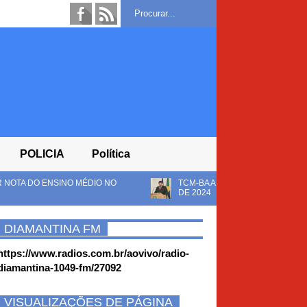
POLICIA
Política
O NO
TCM-BA APROVA SEM RESSALVAS AS CONTAS DA CÂMAR
DE 2024
DIAMANTINA FM
https://www.radios.com.br/aovivo/radio-
diamantina-1049-fm/27092
VISUALIZAÇÕES DE PÁGINA