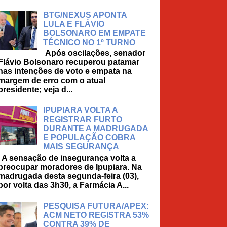
BTG/NEXUS APONTA
LULA E FLÁVIO
BOLSONARO EM EMPATE
TÉCNICO NO 1º TURNO
Após oscilações, senador
Flávio Bolsonaro recuperou patamar
nas intenções de voto e empata na
margem de erro com o atual
presidente; veja d...
IPUPIARA VOLTA A
REGISTRAR FURTO
DURANTE A MADRUGADA
E POPULAÇÃO COBRA
MAIS SEGURANÇA
A sensação de insegurança volta a
preocupar moradores de Ipupiara. Na
madrugada desta segunda-feira (03),
por volta das 3h30, a Farmácia A...
PESQUISA FUTURA/APEX:
ACM NETO REGISTRA 53%
CONTRA 39% DE