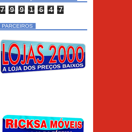
7
9
9
1
6
4
7
PARCEIROS