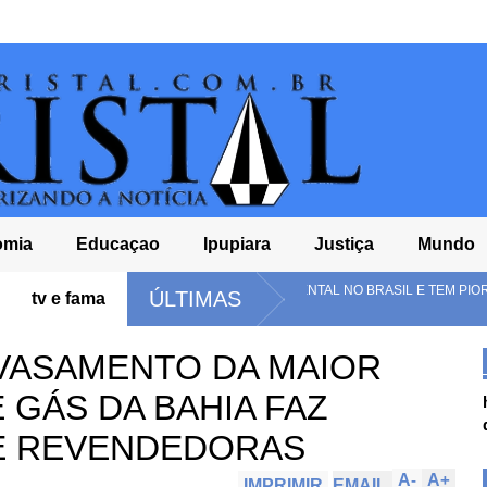
omia
Educaçao
Ipupiara
Justiça
Mundo
IS DO ENSINO FUNDAMENTAL NO BRASIL E TEM PIOR NOTA DO ENSINO MÉDI
ÚLTIMAS
tv e fama
VASAMENTO DA MAIOR
 GÁS DA BAHIA FAZ
DE REVENDEDORAS
A
-
A
+
IMPRIMIR
EMAIL