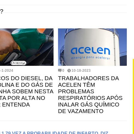
?
2-1-2024
0
10-18-2023
OS DO DIESEL, DA
TRABALHADORES DA
LINA E DO GÁS DE
ACELEN TÊM
NHA SOBEM NESTA
PROBLEMAS
TA POR ALTA NO
RESPIRATÓRIOS APÓS
; ENTENDA
INALAR GÁS QUÍMICO
DE VAZAMENTO
,79 VEZ A PROBABILIDADE DE INFARTO, DIZ