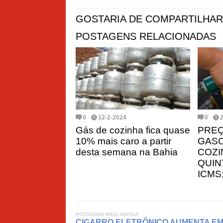
GOSTARIA DE COMPARTILHAR
POSTAGENS RELACIONADAS
0
12-2-2024
0
Gás de cozinha fica quase
PREÇ
10% mais caro a partir
GASO
desta semana na Bahia
COZI
QUIN
ICMS
POSTAGEM MAIS ANTIGA
CIGARRO ELETRÔNICO AUMENTA EM 1