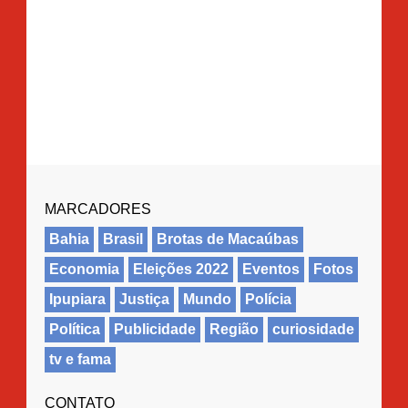
MARCADORES
Bahia
Brasil
Brotas de Macaúbas
Economia
Eleições 2022
Eventos
Fotos
Ipupiara
Justiça
Mundo
Polícia
Política
Publicidade
Região
curiosidade
tv e fama
CONTATO