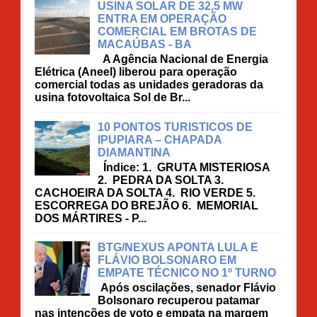
USINA SOLAR DE 32,5 MW
ENTRA EM OPERAÇÃO
COMERCIAL EM BROTAS DE
MACAÚBAS - BA
A Agência Nacional de Energia
Elétrica (Aneel) liberou para operação
comercial todas as unidades geradoras da
usina fotovoltaica Sol de Br...
10 PONTOS TURISTICOS DE
IPUPIARA – CHAPADA
DIAMANTINA
Índice: 1. GRUTA MISTERIOSA
2. PEDRA DA SOLTA 3.
CACHOEIRA DA SOLTA 4. RIO VERDE 5.
ESCORREGA DO BREJÃO 6. MEMORIAL
DOS MÁRTIRES - P...
BTG/NEXUS APONTA LULA E
FLÁVIO BOLSONARO EM
EMPATE TÉCNICO NO 1º TURNO
Após oscilações, senador Flávio
Bolsonaro recuperou patamar
nas intenções de voto e empata na margem