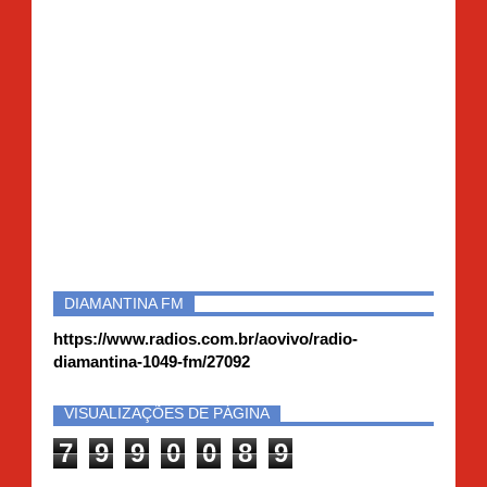
DIAMANTINA FM
https://www.radios.com.br/aovivo/radio-
diamantina-1049-fm/27092
VISUALIZAÇÕES DE PÁGINA
7
9
9
0
0
8
9