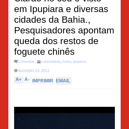
em Ipupiara e diversas
cidades da Bahia.,
Pesquisadores apontam
queda dos restos de
foguete chinês
Comentar
curiosidade
,
Fotos
,
Ipupiara
dezembro 23, 2023
A
+
A
-
IMPRIMIR
EMAIL