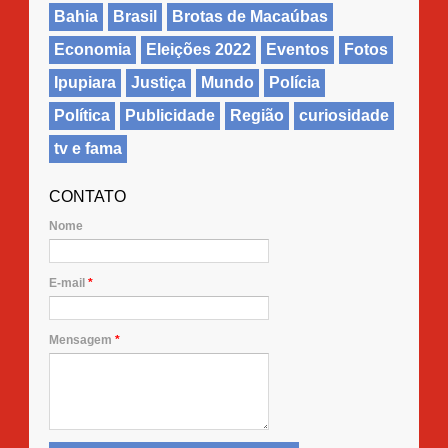
Bahia
Brasil
Brotas de Macaúbas
Economia
Eleições 2022
Eventos
Fotos
Ipupiara
Justiça
Mundo
Polícia
Política
Publicidade
Região
curiosidade
tv e fama
CONTATO
Nome
E-mail
*
Mensagem
*