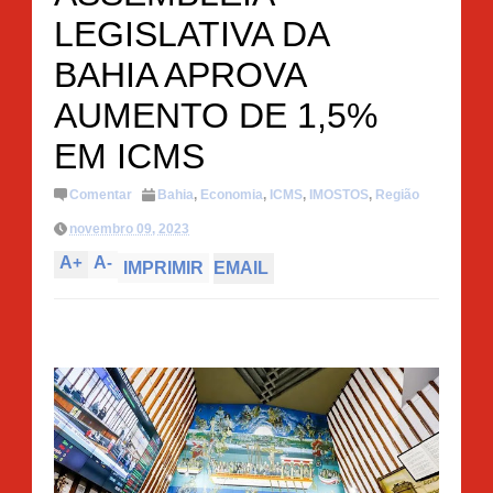
LEGISLATIVA DA
BAHIA APROVA
AUMENTO DE 1,5%
EM ICMS
Comentar
Bahia
,
Economia
,
ICMS
,
IMOSTOS
,
Região
novembro 09, 2023
A
+
A
-
IMPRIMIR
EMAIL