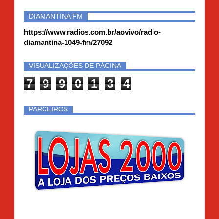
DIAMANTINA FM
https://www.radios.com.br/aovivo/radio-
diamantina-1049-fm/27092
VISUALIZAÇÕES DE PÁGINA
7
9
9
0
1
3
4
PARCEIROS