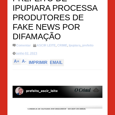
IPUPIARA PROCESSA
PRODUTORES DE
FAKE NEWS POR
DIFAMAÇÃO
Comentar
ASCIR LEITE
,
CRIME
,
Ipupiara
,
prefeito
junho 02, 2023
A
+
A
-
IMPRIMIR
EMAIL