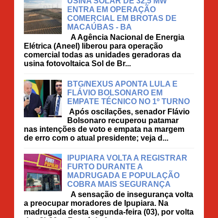
USINA SOLAR DE 32,5 MW
ENTRA EM OPERAÇÃO
COMERCIAL EM BROTAS DE
MACAÚBAS - BA
A Agência Nacional de Energia
Elétrica (Aneel) liberou para operação
comercial todas as unidades geradoras da
usina fotovoltaica Sol de Br...
BTG/NEXUS APONTA LULA E
FLÁVIO BOLSONARO EM
EMPATE TÉCNICO NO 1º TURNO
Após oscilações, senador Flávio
Bolsonaro recuperou patamar
nas intenções de voto e empata na margem
de erro com o atual presidente; veja d...
IPUPIARA VOLTA A REGISTRAR
FURTO DURANTE A
MADRUGADA E POPULAÇÃO
COBRA MAIS SEGURANÇA
A sensação de insegurança volta
a preocupar moradores de Ipupiara. Na
madrugada desta segunda-feira (03), por volta