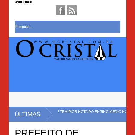
UNDEFINED
TAL NO BRASIL E TEM PIOR NOTA DO ENSINO MÉDIO NO
ÚLTIMAS
AÇÃO COM CERCA DE 20 MIL PÉS DE MACONHA É ERRADICADA EM MULUN
PREFEITO DE