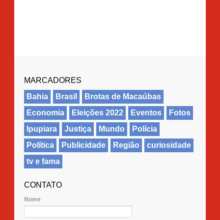
MARCADORES
Bahia
Brasil
Brotas de Macaúbas
Economia
Eleições 2022
Eventos
Fotos
Ipupiara
Justiça
Mundo
Polícia
Política
Publicidade
Região
curiosidade
tv e fama
CONTATO
Nome