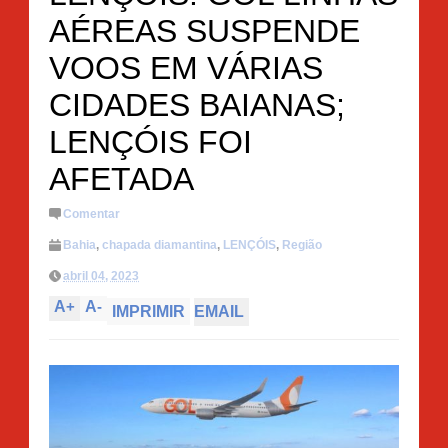
AÉREAS SUSPENDE
VOOS EM VÁRIAS
CIDADES BAIANAS;
LENÇÓIS FOI
AFETADA
Comentar
Bahia
,
chapada diamantina
,
LENÇÓIS
,
Região
abril 04, 2023
A
+
A
-
IMPRIMIR
EMAIL