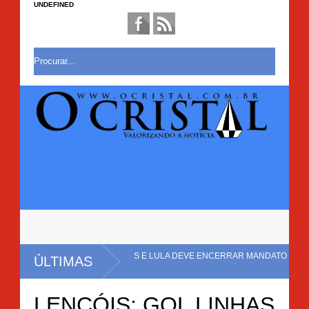
UNDEFINED
R$ 10,8 TRILHÕES E LULA DEVE ENCERRAR MANDATO COM DÉFICIT
ÚLTIMAS
LENÇÓIS: GOL LINHAS