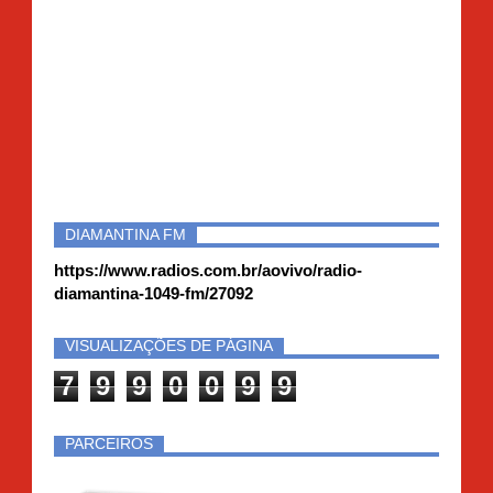
DIAMANTINA FM
https://www.radios.com.br/aovivo/radio-
diamantina-1049-fm/27092
VISUALIZAÇÕES DE PÁGINA
7
9
9
0
0
9
9
PARCEIROS