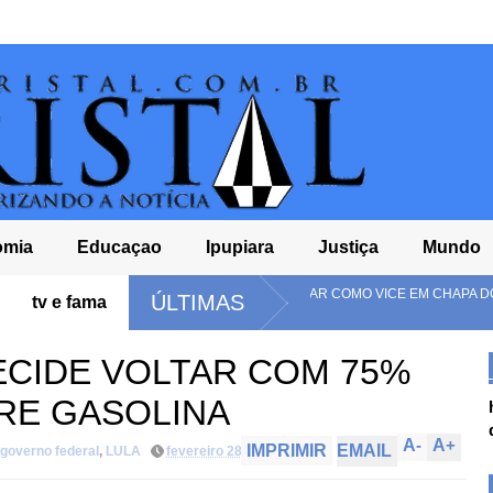
omia
Educaçao
Ipupiara
Justiça
Mundo
NUNCIA ALFREDO GASPAR COMO VICE EM CHAPA DO PL À
D
ÚLTIMAS
tv e fama
CIA
R
CIDE VOLTAR COM 75%
RE GASOLINA
A
-
A
+
IMPRIMIR
EMAIL
governo federal
,
LULA
fevereiro 28, 2023