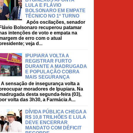
LULA E FLÁVIO
BOLSONARO EM EMPATE
TÉCNICO NO 1º TURNO
Após oscilações, senador
Flávio Bolsonaro recuperou patamar
nas intenções de voto e empata na
margem de erro com o atual
presidente; veja d...
IPUPIARA VOLTA A
REGISTRAR FURTO
DURANTE A MADRUGADA
E POPULAÇÃO COBRA
MAIS SEGURANÇA
A sensação de insegurança volta a
preocupar moradores de Ipupiara. Na
madrugada desta segunda-feira (03),
por volta das 3h30, a Farmácia A...
DÍVIDA PÚBLICA CHEGA A
R$ 10,8 TRILHÕES E LULA
DEVE ENCERRAR
MANDATO COM DÉFICIT