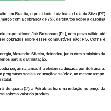
to, em Brasília, o presidente Luiz Inácio Lula da Silva (PT)
de março com a cobrança de 75% de tributos sobre a gasolina
elo ex-presidente Jair Bolsonaro (PL), com prazo válido até
 a ser cobrados sobre esses combustíveis são: PIS, Cofins e
nergia, Alexandre Silveira, defendeu, junto com o ministro da
enos parcial da tributação.
 podia seguir na armadilha eleitoreira deixada por Bolsonaro:
ciam programas sociais, educação e saúde e, ao mesmo tempo,
statal.
tir de quarta (1º), a Petrobras fez uma redução no preço da
cto sobre o valor do produto.