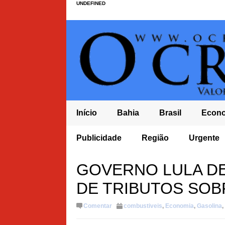
UNDEFINED
Início
Bahia
Brasil
Econ
IL PÉS DE MACONHA É ERRADICADA EM MULUNGU DO
FLÁVIO A
Publicidade
Região
Urgente
PRESIDÊN
DA E POPULAÇÃO COBRA MAIS
GOVERNO LULA DE
DE TRIBUTOS SOB
Comentar
combustiveis
,
Economia
,
Gasolina
,