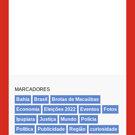
MARCADORES
Bahia
Brasil
Brotas de Macaúbas
Economia
Eleições 2022
Eventos
Fotos
Ipupiara
Justiça
Mundo
Polícia
Política
Publicidade
Região
curiosidade