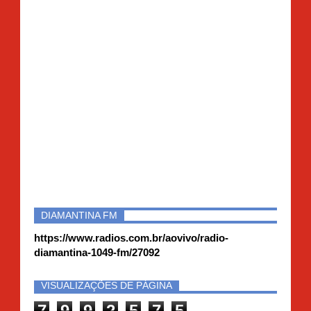
DIAMANTINA FM
https://www.radios.com.br/aovivo/radio-
diamantina-1049-fm/27092
VISUALIZAÇÕES DE PÁGINA
7
9
9
2
5
7
5