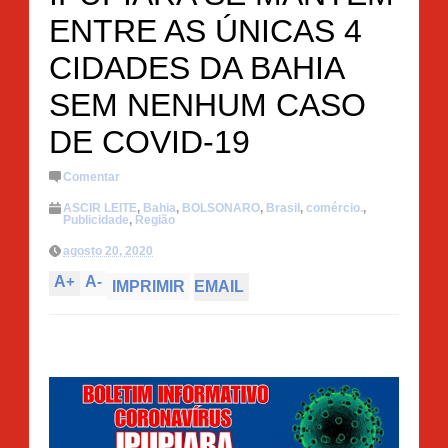
ENTRE AS ÚNICAS 4
CIDADES DA BAHIA
SEM NENHUM CASO
DE COVID-19
Comentar
ASCIR LEITE
,
Bahia
,
BOLSONARO
,
Brasil
,
comércio.
,
Publicidade
,
Região
agosto 20, 2020
A
+
A
-
IMPRIMIR
EMAIL