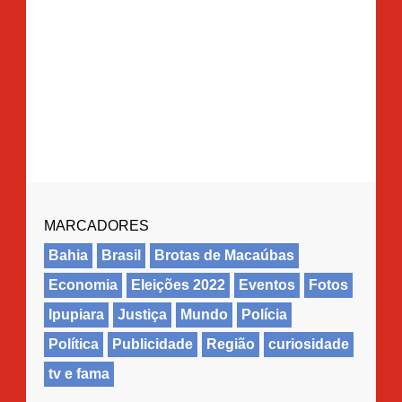
MARCADORES
Bahia
Brasil
Brotas de Macaúbas
Economia
Eleições 2022
Eventos
Fotos
Ipupiara
Justiça
Mundo
Polícia
Política
Publicidade
Região
curiosidade
tv e fama