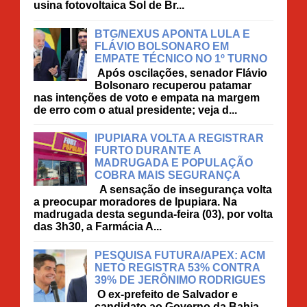
usina fotovoltaica Sol de Br...
BTG/NEXUS APONTA LULA E
FLÁVIO BOLSONARO EM
EMPATE TÉCNICO NO 1º TURNO
Após oscilações, senador Flávio
Bolsonaro recuperou patamar
nas intenções de voto e empata na margem
de erro com o atual presidente; veja d...
IPUPIARA VOLTA A REGISTRAR
FURTO DURANTE A
MADRUGADA E POPULAÇÃO
COBRA MAIS SEGURANÇA
A sensação de insegurança volta
a preocupar moradores de Ipupiara. Na
madrugada desta segunda-feira (03), por volta
das 3h30, a Farmácia A...
PESQUISA FUTURA/APEX: ACM
NETO REGISTRA 53% CONTRA
39% DE JERÔNIMO RODRIGUES
O ex-prefeito de Salvador e
candidato ao Governo da Bahia,