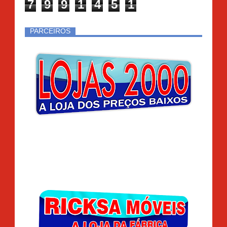
7
9
9
1
4
5
1
PARCEIROS