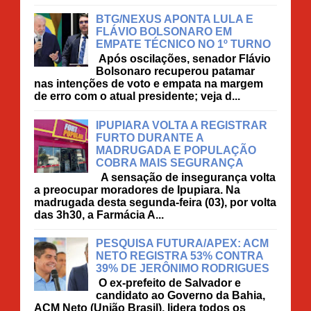
BTG/NEXUS APONTA LULA E
FLÁVIO BOLSONARO EM
EMPATE TÉCNICO NO 1º TURNO
Após oscilações, senador Flávio
Bolsonaro recuperou patamar
nas intenções de voto e empata na margem
de erro com o atual presidente; veja d...
IPUPIARA VOLTA A REGISTRAR
FURTO DURANTE A
MADRUGADA E POPULAÇÃO
COBRA MAIS SEGURANÇA
A sensação de insegurança volta
a preocupar moradores de Ipupiara. Na
madrugada desta segunda-feira (03), por volta
das 3h30, a Farmácia A...
PESQUISA FUTURA/APEX: ACM
NETO REGISTRA 53% CONTRA
39% DE JERÔNIMO RODRIGUES
O ex-prefeito de Salvador e
candidato ao Governo da Bahia,
ACM Neto (União Brasil), lidera todos os