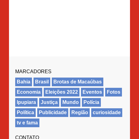
MARCADORES
Bahia
Brasil
Brotas de Macaúbas
Economia
Eleições 2022
Eventos
Fotos
Ipupiara
Justiça
Mundo
Polícia
Política
Publicidade
Região
curiosidade
tv e fama
CONTATO