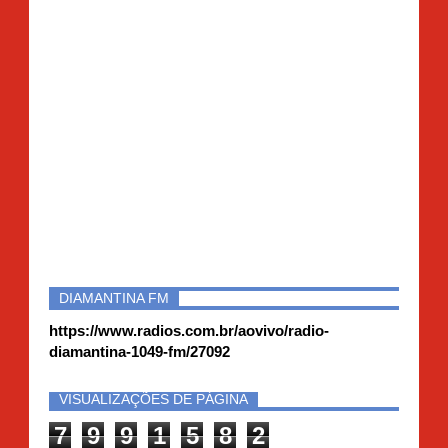
DIAMANTINA FM
https://www.radios.com.br/aovivo/radio-
diamantina-1049-fm/27092
VISUALIZAÇÕES DE PÁGINA
7
9
9
1
5
8
2