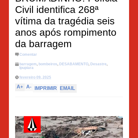
Civil identifica 268ª
vítima da tragédia seis
anos após rompimento
da barragem
Comentar
barragem
,
bombeiros
,
DESABAMENTO
,
Desastre
,
Ipupiara
fevereiro 09, 2025
A
+
A
-
IMPRIMIR
EMAIL