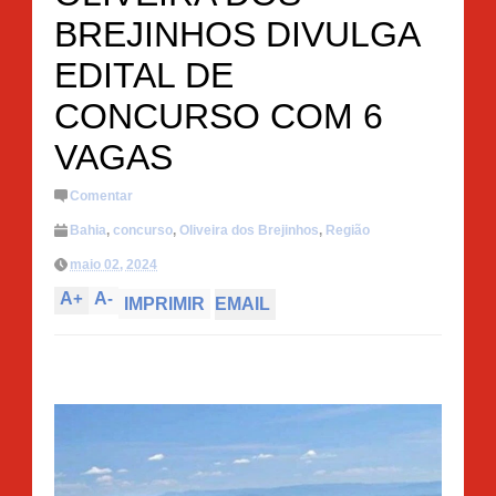
BREJINHOS DIVULGA
EDITAL DE
CONCURSO COM 6
VAGAS
Comentar
Bahia
,
concurso
,
Oliveira dos Brejinhos
,
Região
maio 02, 2024
A
+
A
-
IMPRIMIR
EMAIL