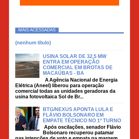
MAIS ACESSADAS
(nenhum título)
USINA SOLAR DE 32,5 MW
ENTRA EM OPERAÇÃO
COMERCIAL EM BROTAS DE
MACAÚBAS - BA
A Agência Nacional de Energia
Elétrica (Aneel) liberou para operação
comercial todas as unidades geradoras da
usina fotovoltaica Sol de Br...
BTG/NEXUS APONTA LULA E
FLÁVIO BOLSONARO EM
EMPATE TÉCNICO NO 1º TURNO
Após oscilações, senador Flávio
Bolsonaro recuperou patamar
nas intenções de voto e empata na margem