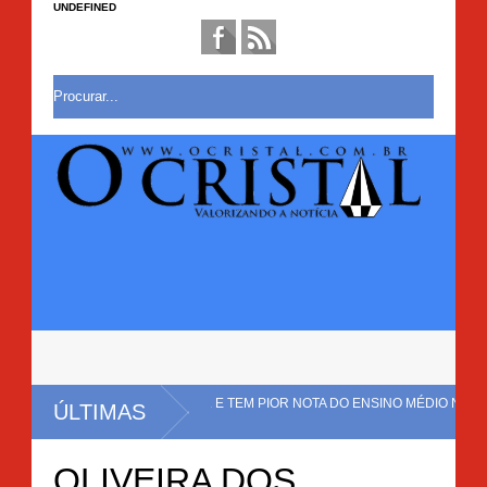
UNDEFINED
TAL NO BRASIL E TEM PIOR NOTA DO ENSINO MÉDIO NO
ÚLTIMAS
TAÇÃO COM CERCA DE 20 MIL PÉS DE MACONHA É ERRADICADA EM MULUN
OLIVEIRA DOS