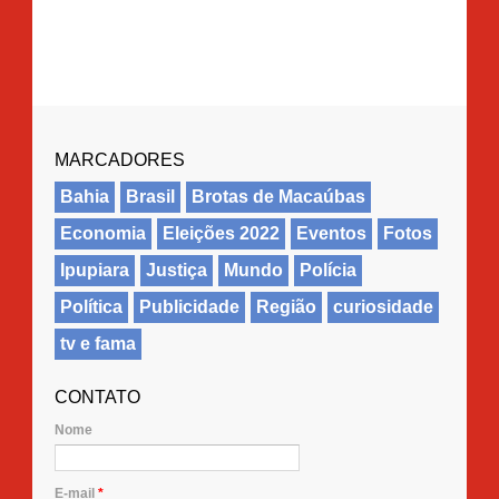
MARCADORES
Bahia
Brasil
Brotas de Macaúbas
Economia
Eleições 2022
Eventos
Fotos
Ipupiara
Justiça
Mundo
Polícia
Política
Publicidade
Região
curiosidade
tv e fama
CONTATO
Nome
E-mail
*