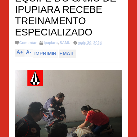
IPUPIARA RECEBE
TREINAMENTO
ESPECIALIZADO
Comentar
Ipupiara
,
SAMU
maio 30, 2024
A
+
A
-
IMPRIMIR
EMAIL