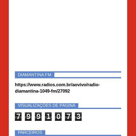
DIAMANTINA FM
https://www.radios.com.br/aovivo/radio-
diamantina-1049-fm/27092
VISUALIZAÇÕES DE PÁGINA
7
9
9
1
0
7
3
PARCEIROS