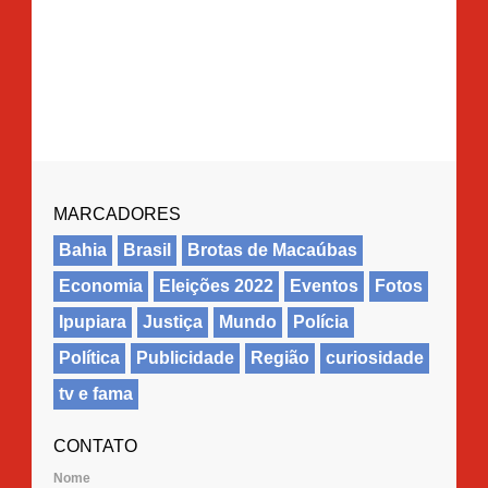
MARCADORES
Bahia
Brasil
Brotas de Macaúbas
Economia
Eleições 2022
Eventos
Fotos
Ipupiara
Justiça
Mundo
Polícia
Política
Publicidade
Região
curiosidade
tv e fama
CONTATO
Nome