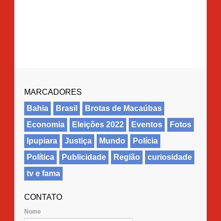
MARCADORES
Bahia
Brasil
Brotas de Macaúbas
Economia
Eleições 2022
Eventos
Fotos
Ipupiara
Justiça
Mundo
Polícia
Política
Publicidade
Região
curiosidade
tv e fama
CONTATO
Nome