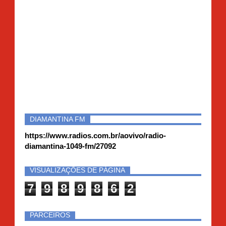
DIAMANTINA FM
https://www.radios.com.br/aovivo/radio-
diamantina-1049-fm/27092
VISUALIZAÇÕES DE PÁGINA
7
9
8
9
8
6
2
PARCEIROS