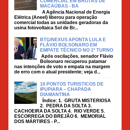
COMERCIAL EM BROTAS DE
MACAÚBAS - BA
A Agência Nacional de Energia
Elétrica (Aneel) liberou para operação
comercial todas as unidades geradoras da
usina fotovoltaica Sol de Br...
BTG/NEXUS APONTA LULA E
FLÁVIO BOLSONARO EM
EMPATE TÉCNICO NO 1º TURNO
Após oscilações, senador Flávio
Bolsonaro recuperou patamar
nas intenções de voto e empata na margem
de erro com o atual presidente; veja d...
10 PONTOS TURISTICOS DE
IPUPIARA – CHAPADA
DIAMANTINA
Índice: 1. GRUTA MISTERIOSA
2. PEDRA DA SOLTA 3.
CACHOEIRA DA SOLTA 4. RIO VERDE 5.
ESCORREGA DO BREJÃO 6. MEMORIAL
DOS MÁRTIRES - P...