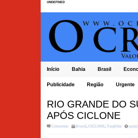
UNDEFINED
Início
Bahia
Brasil
Econ
IA FICA EM ÚLTIMO LUGAR NOS ANOS FINAIS DO ENSINO FUNDAMENTAL NO 
Publicidade
Região
Urgente
TE
RIO GRANDE DO S
APÓS CICLONE
Comentar
Brasil
,
CICLONE
,
Tragédia
sete