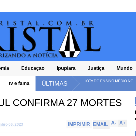
omia
Educaçao
Ipupiara
Justiça
Mundo
BRASIL E TEM PIOR NOTA DO ENSINO MÉDIO NO
TCM-BA APRO
ÚLTIMAS
tv e fama
DE 2024
UL CONFIRMA 27 MORTES
A
-
A
+
IMPRIMIR
EMAIL
mbro 06, 2023