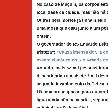
No caso de Muçum, os corpos est
localidade da cidade,
mas não há d
Outras seis mortes já tinham sido 
uma idosa que caiu junto a um pol
ontem.
O governador do RS Eduardo Leite
tristeza":
"
Causa imensa dor, já c
evento climático no Rio Grande do
Ao todo, mais 52 mil pessoas fora
desabrigados e mais de 3 mil des
segundo levantamento da Defesa C
Há uma preocupação para quinta-fe
água ainda não baixando",
segundo
subchefe da Defesa Civil.