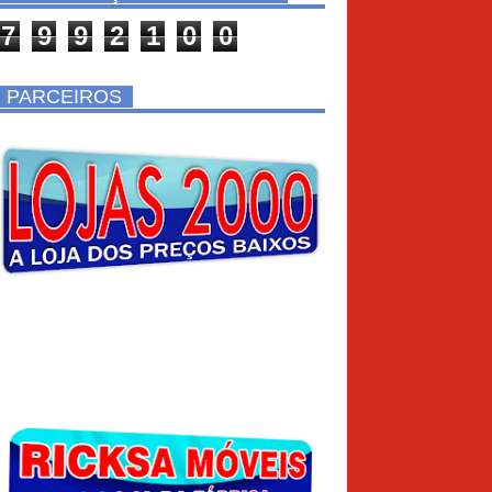
7
9
9
2
1
0
0
PARCEIROS