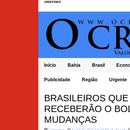
UNDEFINED
Início
Bahia
Brasil
Econ
 FURTO DURANTE A MADRUGADA E POPULAÇÃO COBRA MAIS
Publicidade
Região
Urgente
BRASILEIROS QU
RECEBERÃO O BOL
MUDANÇAS
Comentar
AUXÍLIO
,
BOLSA FAMÍLIA
,
Brasil