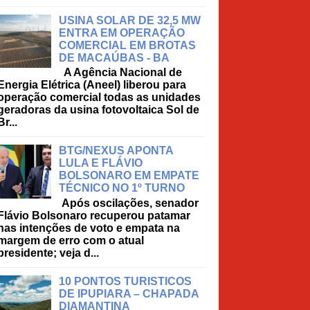
USINA SOLAR DE 32,5 MW
ENTRA EM OPERAÇÃO
COMERCIAL EM BROTAS
DE MACAÚBAS - BA
A Agência Nacional de
Energia Elétrica (Aneel) liberou para
operação comercial todas as unidades
geradoras da usina fotovoltaica Sol de
Br...
BTG/NEXUS APONTA
LULA E FLÁVIO
BOLSONARO EM EMPATE
TÉCNICO NO 1º TURNO
Após oscilações, senador
Flávio Bolsonaro recuperou patamar
nas intenções de voto e empata na
margem de erro com o atual
presidente; veja d...
10 PONTOS TURISTICOS
DE IPUPIARA – CHAPADA
DIAMANTINA