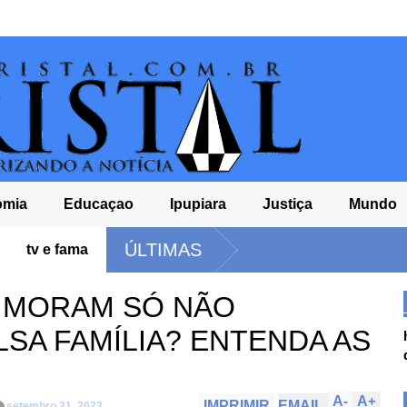
omia
Educaçao
Ipupiara
Justiça
Mundo
ÚLTIMAS
tv e fama
E MORAM SÓ NÃO
SA FAMÍLIA? ENTENDA AS
A
-
A
+
IMPRIMIR
EMAIL
setembro 21, 2023