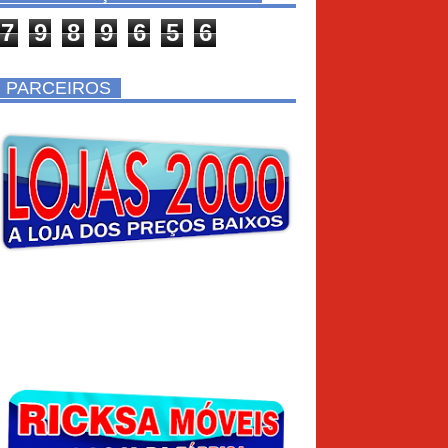
7
9
8
9
6
5
6
PARCEIROS