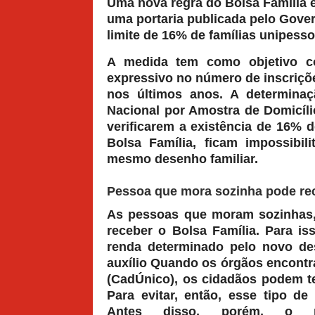
Uma nova regra do Bolsa Família e
uma portaria publicada pelo Gover
limite de 16% de famílias unipess
A medida tem como objetivo co
expressivo no número de inscriçõ
nos últimos anos. A determina
Nacional por Amostra de Domicíli
verificarem a existência de 16% 
Bolsa Família, ficam impossibil
mesmo desenho familiar.
Pessoa que mora sozinha pode rec
As pessoas que moram sozinhas, 
receber o Bolsa Família. Para iss
renda determinado pelo novo de
auxílio Quando os órgãos encontr
(CadÚnico), os cidadãos podem t
Para evitar, então, esse tipo de
Antes disso, porém, o p