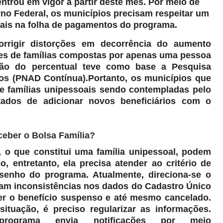
ntrou em vigor a partir deste mês. Por meio de
no Federal, os municípios precisam respeitar um
oais na folha de pagamentos do programa.
rrigir distorções em decorrência do aumento
es de famílias compostas por apenas uma pessoa
ção do percentual teve como base a Pesquisa
os (PNAD Contínua).Portanto, os municípios que
de famílias unipessoais sendo contempladas pelo
itados de adicionar novos beneficiários com o
eber o Bolsa Família?
o que constitui uma família unipessoal, podem
o, entretanto, ela precisa atender ao critério de
senho do programa. Atualmente, direciona-se o
am inconsistências nos dados do Cadastro Único
er o benefício suspenso e até mesmo cancelado.
 situação, é preciso regularizar as informações.
rograma envia notificações por meio