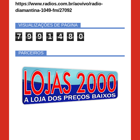
https://www.radios.com.br/aovivo/radio-
diamantina-1049-fm/27092
VISUALIZAÇÕES DE PÁGINA
7
9
9
1
4
8
0
PARCEIROS