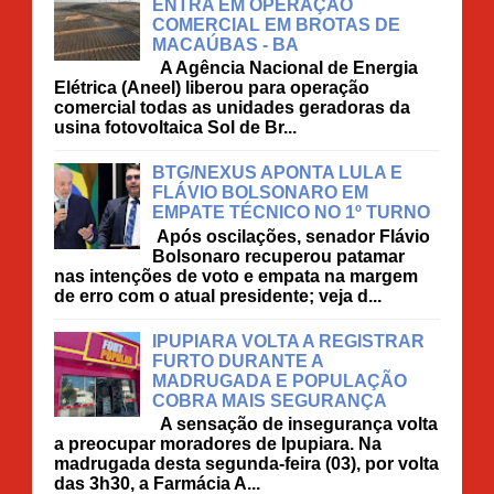
ENTRA EM OPERAÇÃO
COMERCIAL EM BROTAS DE
MACAÚBAS - BA
A Agência Nacional de Energia
Elétrica (Aneel) liberou para operação
comercial todas as unidades geradoras da
usina fotovoltaica Sol de Br...
BTG/NEXUS APONTA LULA E
FLÁVIO BOLSONARO EM
EMPATE TÉCNICO NO 1º TURNO
Após oscilações, senador Flávio
Bolsonaro recuperou patamar
nas intenções de voto e empata na margem
de erro com o atual presidente; veja d...
IPUPIARA VOLTA A REGISTRAR
FURTO DURANTE A
MADRUGADA E POPULAÇÃO
COBRA MAIS SEGURANÇA
A sensação de insegurança volta
a preocupar moradores de Ipupiara. Na
madrugada desta segunda-feira (03), por volta
das 3h30, a Farmácia A...