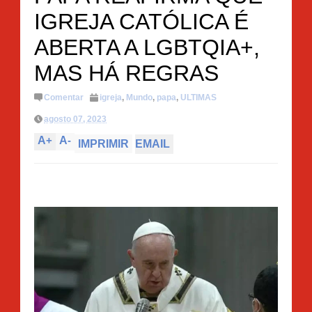
IGREJA CATÓLICA É
ABERTA A LGBTQIA+,
MAS HÁ REGRAS
Comentar
igreja
,
Mundo
,
papa
,
ULTIMAS
agosto 07, 2023
A
+
A
-
IMPRIMIR
EMAIL