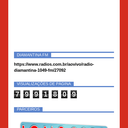
DIAMANTINA FM
https://www.radios.com.br/aovivo/radio-
diamantina-1049-fm/27092
VISUALIZAÇÕES DE PÁGINA
7
9
9
1
8
0
9
PARCEIROS