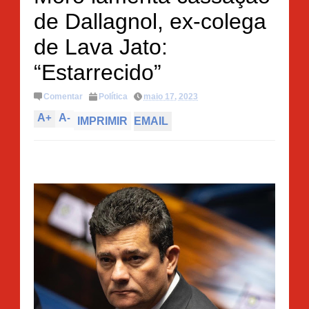
de Dallagnol, ex-colega
de Lava Jato:
“Estarrecido”
Comentar
Política
maio 17, 2023
A
+
A
-
IMPRIMIR
EMAIL