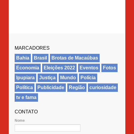
MARCADORES
Bahia
Brasil
Brotas de Macaúbas
Economia
Eleições 2022
Eventos
Fotos
Ipupiara
Justiça
Mundo
Polícia
Política
Publicidade
Região
curiosidade
tv e fama
CONTATO
Nome