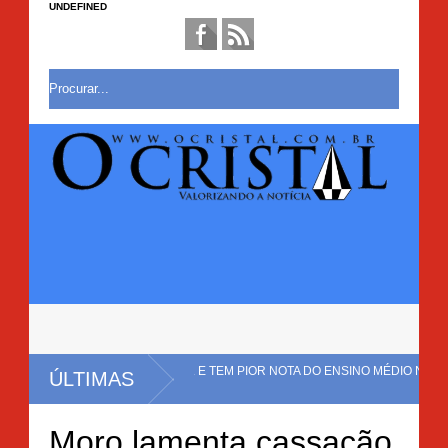
UNDEFINED
AL NO BRASIL E TEM PIOR NOTA DO ENSINO MÉDIO NO
ÚLTIMAS
ÇÃO COM CERCA DE 20 MIL PÉS DE MACONHA É ERRADICADA EM MULUNG
Moro lamenta cassação