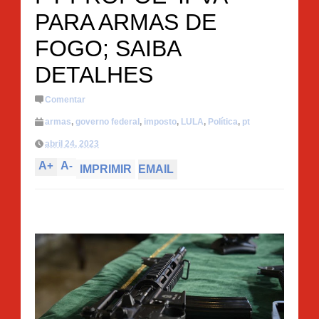
PARA ARMAS DE
FOGO; SAIBA
DETALHES
Comentar
armas
,
governo federal
,
imposto
,
LULA
,
Política
,
pt
abril 24, 2023
A
+
A
-
IMPRIMIR
EMAIL