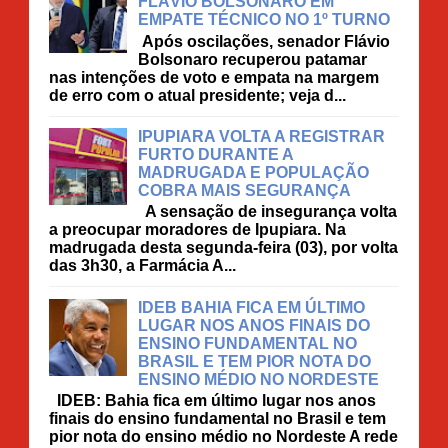
FLÁVIO BOLSONARO EM
EMPATE TÉCNICO NO 1º TURNO
Após oscilações, senador Flávio
Bolsonaro recuperou patamar
nas intenções de voto e empata na margem
de erro com o atual presidente; veja d...
IPUPIARA VOLTA A REGISTRAR
FURTO DURANTE A
MADRUGADA E POPULAÇÃO
COBRA MAIS SEGURANÇA
A sensação de insegurança volta
a preocupar moradores de Ipupiara. Na
madrugada desta segunda-feira (03), por volta
das 3h30, a Farmácia A...
IDEB BAHIA FICA EM ÚLTIMO
LUGAR NOS ANOS FINAIS DO
ENSINO FUNDAMENTAL NO
BRASIL E TEM PIOR NOTA DO
ENSINO MÉDIO NO NORDESTE
IDEB: Bahia fica em último lugar nos anos
finais do ensino fundamental no Brasil e tem
pior nota do ensino médio no Nordeste A rede