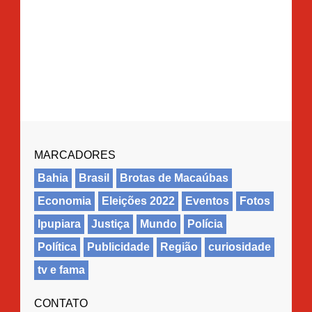
MARCADORES
Bahia
Brasil
Brotas de Macaúbas
Economia
Eleições 2022
Eventos
Fotos
Ipupiara
Justiça
Mundo
Polícia
Política
Publicidade
Região
curiosidade
tv e fama
CONTATO