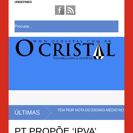
UNDEFINED
AL NO BRASIL E TEM PIOR NOTA DO ENSINO MÉDIO NO
ÚLTIMAS
ÇÃO COM CERCA DE 20 MIL PÉS DE MACONHA É ERRADICADA EM MULUNG
PT PROPÕE ‘IPVA’