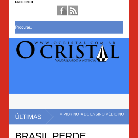
UNDEFINED
 NO BRASIL E TEM PIOR NOTA DO ENSINO MÉDIO NO
ÚLTIMAS
ÃO COM CERCA DE 20 MIL PÉS DE MACONHA É ERRADICADA EM MULUNGU 
BRASIL PERDE