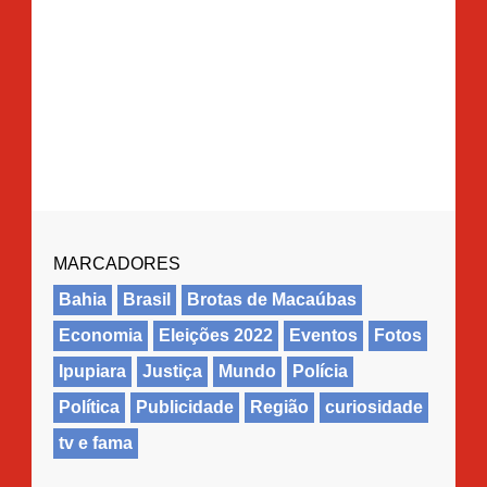
MARCADORES
Bahia
Brasil
Brotas de Macaúbas
Economia
Eleições 2022
Eventos
Fotos
Ipupiara
Justiça
Mundo
Polícia
Política
Publicidade
Região
curiosidade
tv e fama