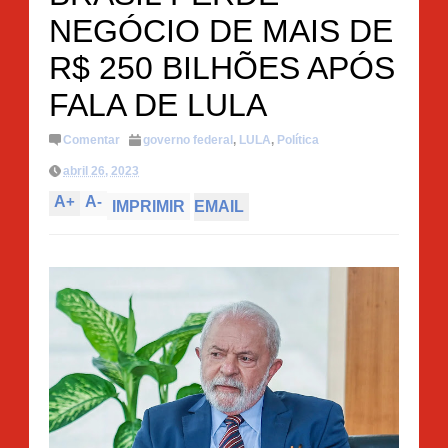
NEGÓCIO DE MAIS DE
R$ 250 BILHÕES APÓS
FALA DE LULA
Comentar
governo federal
,
LULA
,
Política
abril 26, 2023
A
+
A
-
IMPRIMIR
EMAIL