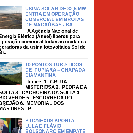
USINA SOLAR DE 32,5 MW
ENTRA EM OPERAÇÃO
COMERCIAL EM BROTAS
DE MACAÚBAS - BA
A Agência Nacional de
Energia Elétrica (Aneel) liberou para
operação comercial todas as unidades
geradoras da usina fotovoltaica Sol de
Br...
10 PONTOS TURISTICOS
DE IPUPIARA – CHAPADA
DIAMANTINA
Índice: 1. GRUTA
MISTERIOSA 2. PEDRA DA
SOLTA 3. CACHOEIRA DA SOLTA 4.
RIO VERDE 5. ESCORREGA DO
BREJÃO 6. MEMORIAL DOS
MÁRTIRES - P...
BTG/NEXUS APONTA
LULA E FLÁVIO
BOLSONARO EM EMPATE