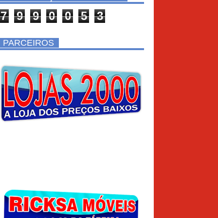
7
9
9
0
0
5
3
PARCEIROS