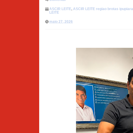
ASCIR LEITE
,
ASCIR LEITE regiao brotas ipupiar
LEITE
maio 27, 2026