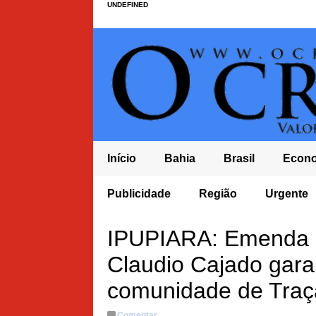
UNDEFINED
Início
Bahia
Brasil
Econ
 DURANTE A MADRUGADA E POPULAÇÃO COBRA MAIS
Publicidade
Região
Urgente
IPUPIARA: Emenda p
Claudio Cajado gara
comunidade de Traça
Comentar