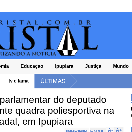
omia
Educaçao
Ipupiara
Justiça
Mundo
ÚLTIMAS
tv e fama
arlamentar do deputado
nte quadra poliesportiva na
dal, em Ipupiara
A
-
A
+
IMPRIMIR
EMAIL