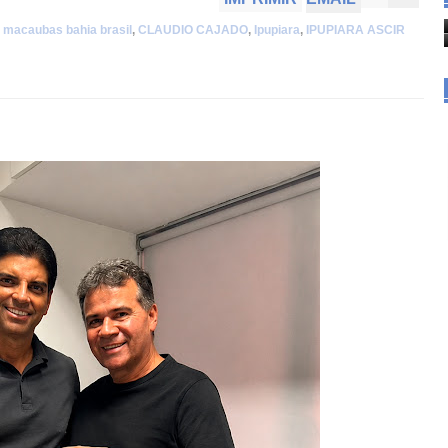
a macaubas bahia brasil
,
CLAUDIO CAJADO
,
Ipupiara
,
IPUPIARA ASCIR