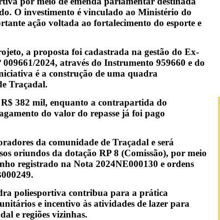
rtiva por meio de emenda parlamentar destinada
do. O investimento é vinculado ao Ministério do
tante ação voltada ao fortalecimento do esporte e
jeto, a proposta foi cadastrada na gestão do Ex-
nº 009661/2024, através do Instrumento 959660 e do
niciativa é a construção de uma quadra
de Traçadal.
de R$ 382 mil, enquanto a contrapartida do
agamento do valor do repasse já foi pago
oradores da comunidade de Traçadal e será
rsos oriundos da dotação RP 8 (Comissão), por meio
enho registrado na Nota 2024NE000130 e ordens
B000249.
dra poliesportiva contribua para a prática
unitários e incentivo às atividades de lazer para
l e regiões vizinhas.